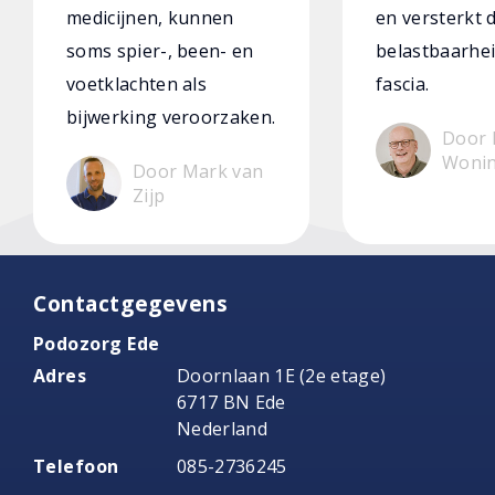
medicijnen, kunnen
en versterkt 
soms spier-, been- en
belastbaarhei
voetklachten als
fascia.
bijwerking veroorzaken.
Door 
Woni
Door Mark van
Zijp
Contactgegevens
Podozorg Ede
Adres
Doornlaan 1E (2e etage)
6717 BN Ede
Nederland
Telefoon
085-2736245