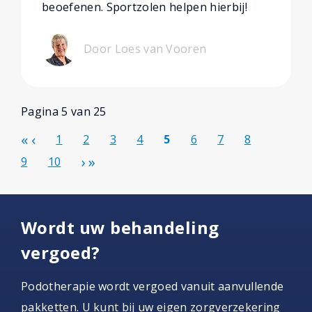
beoefenen. Sportzolen helpen hierbij!
Door Loes van Vooren
Pagina 5 van 25
1
2
3
4
5
6
7
8
9
10
Wordt uw behandeling
vergoed?
Podotherapie wordt vergoed vanuit aanvullende
pakketten. U kunt bij uw eigen zorgverzekering