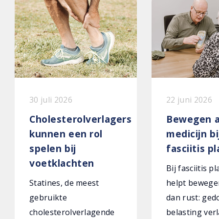
30 juli 2026
22 juni 2026
Cholesterolverlagers
Bewegen a
kunnen een rol
medicijn bi
spelen bij
fasciitis p
voetklachten
Bij fasciitis p
Statines, de meest
helpt bewege
gebruikte
dan rust: ged
cholesterolverlagende
belasting verl