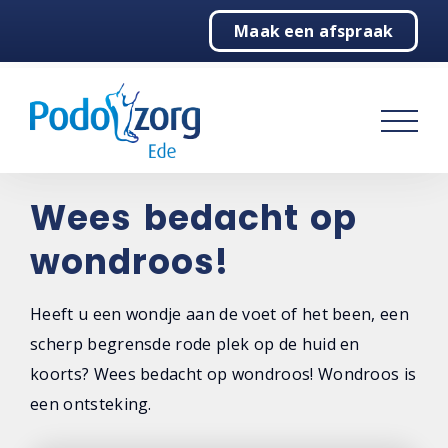
Maak een afspraak
Home
Podologie
Behandelingen
Over ons
Wees bedacht op
wondroos!
Contact
Heeft u een wondje aan de voet of het been, een
scherp begrensde rode plek op de huid en
koorts? Wees bedacht op wondroos! Wondroos is
een ontsteking.