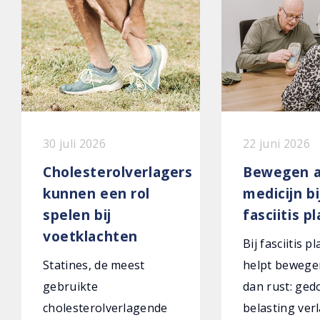
30 juli 2026
22 juni 2026
Cholesterolverlagers
Bewegen a
kunnen een rol
medicijn bi
spelen bij
fasciitis p
voetklachten
Bij fasciitis p
Statines, de meest
helpt bewege
gebruikte
dan rust: ged
cholesterolverlagende
belasting verl