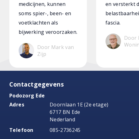
medicijnen, kunnen
en versterkt 
soms spier-, been- en
belastbaarhei
voetklachten als
fascia.
bijwerking veroorzaken.
Door 
Woni
Door Mark van
Zijp
Contactgegevens
Podozorg Ede
Adres
Doornlaan 1E (2e etage)
6717 BN Ede
Nederland
Telefoon
085-2736245